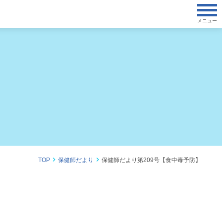
メニュー
TOP
保健師だより
保健師だより第209号【食中毒予防】